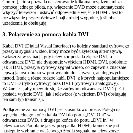
Control), która pozwala na sterowanie kilkoma urządzeniami za
pomocą jednego pilota, np. włączenie DVD może automatycznie
włączyć telewizor i ustawić odpowiednie wejście HDMI. Jest to
rozwiązanie przyszłościowe i najbardziej wygodne, jeśli oba
urządzenia je obsługują.
3. Połączenie za pomocą kabla DVI
Kabel DVI (Digital Visual Interface) to kolejny standard cyfrowego
przesyłu sygnału wideo, który może być użyteczną alternatywą,
zwłaszcza w sytuacji, gdy telewizor posiada złącze DVI, a
odtwarzacz DVD nie dysponuje wyjściem HDMI. DVI, podobnie
jak HDMI, przesyła cyfrowy sygnał wideo, co zapewnia znacznie
lepszą jakość obrazu w porównaniu do starszych, analogowych
metod. Istnieją różne rodzóe kabli DVI, z których najpopularniejsze
to DVI-D (tylko cyfrowy) oraz DVI-I (cyfrowy i analogowy).
Ważne jest, aby upewnić się, że zarówno odtwarzacz DVD (jeśli
posiada wyjście DVI), jak i telewizor (z wejściem DVI) obsługują
ten sam typ transmisji.
Podłączenie za pomocą DVI jest stosunkowo proste. Polega na
wpięciu jednego końca kabla DVI do portu „DVI Out” w
odtwarzaczu DVD, a drugiego końca do portu „DVI In” w
telewizorze. Podobnie jak w przypadku HDMI, konieczne jest
następnie wybranie właściwego źródła sygnału na telewizorze.