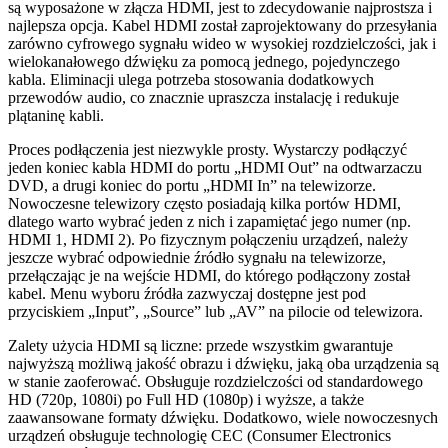
są wyposażone w złącza HDMI, jest to zdecydowanie najprostsza i
najlepsza opcja. Kabel HDMI został zaprojektowany do przesyłania
zarówno cyfrowego sygnału wideo w wysokiej rozdzielczości, jak i
wielokanałowego dźwięku za pomocą jednego, pojedynczego
kabla. Eliminacji ulega potrzeba stosowania dodatkowych
przewodów audio, co znacznie upraszcza instalację i redukuje
plątaninę kabli.
Proces podłączenia jest niezwykle prosty. Wystarczy podłączyć
jeden koniec kabla HDMI do portu „HDMI Out” na odtwarzaczu
DVD, a drugi koniec do portu „HDMI In” na telewizorze.
Nowoczesne telewizory często posiadają kilka portów HDMI,
dlatego warto wybrać jeden z nich i zapamiętać jego numer (np.
HDMI 1, HDMI 2). Po fizycznym połączeniu urządzeń, należy
jeszcze wybrać odpowiednie źródło sygnału na telewizorze,
przełączając je na wejście HDMI, do którego podłączony został
kabel. Menu wyboru źródła zazwyczaj dostępne jest pod
przyciskiem „Input”, „Source” lub „AV” na pilocie od telewizora.
Zalety użycia HDMI są liczne: przede wszystkim gwarantuje
najwyższą możliwą jakość obrazu i dźwięku, jaką oba urządzenia są
w stanie zaoferować. Obsługuje rozdzielczości od standardowego
HD (720p, 1080i) po Full HD (1080p) i wyższe, a także
zaawansowane formaty dźwięku. Dodatkowo, wiele nowoczesnych
urządzeń obsługuje technologię CEC (Consumer Electronics