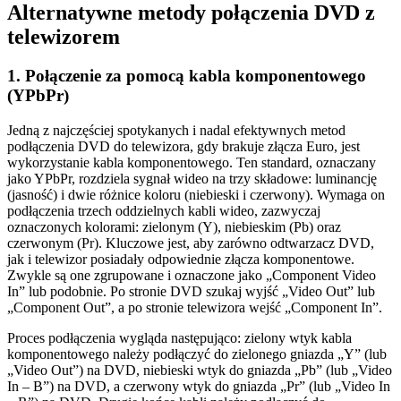
Alternatywne metody połączenia DVD z
telewizorem
1. Połączenie za pomocą kabla komponentowego
(YPbPr)
Jedną z najczęściej spotykanych i nadal efektywnych metod
podłączenia DVD do telewizora, gdy brakuje złącza Euro, jest
wykorzystanie kabla komponentowego. Ten standard, oznaczany
jako YPbPr, rozdziela sygnał wideo na trzy składowe: luminancję
(jasność) i dwie różnice koloru (niebieski i czerwony). Wymaga on
podłączenia trzech oddzielnych kabli wideo, zazwyczaj
oznaczonych kolorami: zielonym (Y), niebieskim (Pb) oraz
czerwonym (Pr). Kluczowe jest, aby zarówno odtwarzacz DVD,
jak i telewizor posiadały odpowiednie złącza komponentowe.
Zwykle są one zgrupowane i oznaczone jako „Component Video
In” lub podobnie. Po stronie DVD szukaj wyjść „Video Out” lub
„Component Out”, a po stronie telewizora wejść „Component In”.
Proces podłączenia wygląda następująco: zielony wtyk kabla
komponentowego należy podłączyć do zielonego gniazda „Y” (lub
„Video Out”) na DVD, niebieski wtyk do gniazda „Pb” (lub „Video
In – B”) na DVD, a czerwony wtyk do gniazda „Pr” (lub „Video In