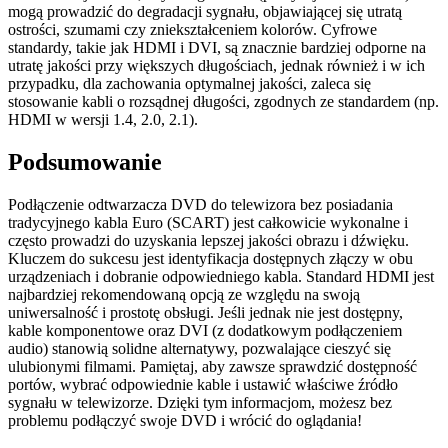
mogą prowadzić do degradacji sygnału, objawiającej się utratą
ostrości, szumami czy zniekształceniem kolorów. Cyfrowe
standardy, takie jak HDMI i DVI, są znacznie bardziej odporne na
utratę jakości przy większych długościach, jednak również i w ich
przypadku, dla zachowania optymalnej jakości, zaleca się
stosowanie kabli o rozsądnej długości, zgodnych ze standardem (np.
HDMI w wersji 1.4, 2.0, 2.1).
Podsumowanie
Podłączenie odtwarzacza DVD do telewizora bez posiadania
tradycyjnego kabla Euro (SCART) jest całkowicie wykonalne i
często prowadzi do uzyskania lepszej jakości obrazu i dźwięku.
Kluczem do sukcesu jest identyfikacja dostępnych złączy w obu
urządzeniach i dobranie odpowiedniego kabla. Standard HDMI jest
najbardziej rekomendowaną opcją ze względu na swoją
uniwersalność i prostotę obsługi. Jeśli jednak nie jest dostępny,
kable komponentowe oraz DVI (z dodatkowym podłączeniem
audio) stanowią solidne alternatywy, pozwalające cieszyć się
ulubionymi filmami. Pamiętaj, aby zawsze sprawdzić dostępność
portów, wybrać odpowiednie kable i ustawić właściwe źródło
sygnału w telewizorze. Dzięki tym informacjom, możesz bez
problemu podłączyć swoje DVD i wrócić do oglądania!