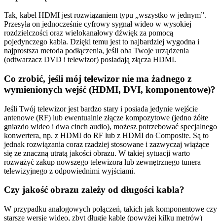
Tak, kabel HDMI jest rozwiązaniem typu „wszystko w jednym”.
Przesyła on jednocześnie cyfrowy sygnał wideo w wysokiej
rozdzielczości oraz wielokanałowy dźwięk za pomocą
pojedynczego kabla. Dzięki temu jest to najbardziej wygodna i
najprostsza metoda podłączenia, jeśli oba Twoje urządzenia
(odtwarzacz DVD i telewizor) posiadają złącza HDMI.
Co zrobić, jeśli mój telewizor nie ma żadnego z
wymienionych wejść (HDMI, DVI, komponentowe)?
Jeśli Twój telewizor jest bardzo stary i posiada jedynie wejście
antenowe (RF) lub ewentualnie złącze kompozytowe (jedno żółte
gniazdo wideo i dwa cinch audio), możesz potrzebować specjalnego
konwertera, np. z HDMI do RF lub z HDMI do Composite. Są to
jednak rozwiązania coraz rzadziej stosowane i zazwyczaj wiążące
się ze znaczną utratą jakości obrazu. W takiej sytuacji warto
rozważyć zakup nowszego telewizora lub zewnętrznego tunera
telewizyjnego z odpowiednimi wyjściami.
Czy jakość obrazu zależy od długości kabla?
W przypadku analogowych połączeń, takich jak komponentowe czy
starsze wersje wideo, zbyt długie kable (powyżej kilku metrów)