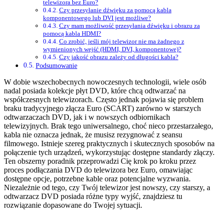
telewizora bez Euro?
Czy przesyłanie dźwięku za pomocą kabla
komponentowego lub DVI jest możliwe?
Czy mam możliwość przesyłania dźwięku i obrazu za
pomocą kabla HDMI?
Co zrobić, jeśli mój telewizor nie ma żadnego z
wymienionych wejść (HDMI, DVI, komponentowe)?
Czy jakość obrazu zależy od długości kabla?
Podsumowanie
W dobie wszechobecnych nowoczesnych technologii, wiele osób
nadal posiada kolekcje płyt DVD, które chcą odtwarzać na
współczesnych telewizorach. Często jednak pojawia się problem
braku tradycyjnego złącza Euro (SCART) zarówno w starszych
odtwarzaczach DVD, jak i w nowszych odbiornikach
telewizyjnych. Brak tego uniwersalnego, choć nieco przestarzałego,
kabla nie oznacza jednak, że musisz rezygnować z seansu
filmowego. Istnieje szereg praktycznych i skutecznych sposobów na
połączenie tych urządzeń, wykorzystując dostępne standardy złączy.
Ten obszerny poradnik przeprowadzi Cię krok po kroku przez
proces podłączania DVD do telewizora bez Euro, omawiając
dostępne opcje, potrzebne kable oraz potencjalne wyzwania.
Niezależnie od tego, czy Twój telewizor jest nowszy, czy starszy, a
odtwarzacz DVD posiada różne typy wyjść, znajdziesz tu
rozwiązanie dopasowane do Twojej sytuacji.