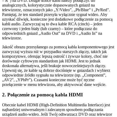
– R”) na DVD. Drugie końce kabli należy podłączyć do
analogicznych, kolorystycznie dopasowanych gniazd na
telewizorze, oznaczonych jako „Y/Video”, „Pb/Blue” i „Pr/Red”.
Pamiętaj, że ten standard przesyła wyłącznie sygnał wideo. Aby
uzyskać dźwięk, konieczne jest dodatkowe podłączenie za pomocą
kabli audio. Zazwyczaj są to dwa kable RCA (cinch) – jeden
czerwony i jeden biały (lub czarny) – które podłączasz do
odpowiednich gniazd „Audio Out” na DVD i „Audio In” na
telewizorze.
Jakość obrazu przesyłanego za pomocą kabla komponentowego jest
zazwyczaj wyższa niż w przypadku starszych złączy, takich jak
kompozytowe, oferując lepszą ostrość i żywsze kolory, choć nie
dorównuje cyfrowym standardom jak HDMI. Jest to jednak
doskonała alternatywa, jeśli brakuje nowocześniejszych złączy.
Upewnij się, że kable są dobrze dociśnięte w gniazdach i wybierz
odpowiednie źródło sygnału na telewizorze (np. „Component”,
„AV2”, „YPbPr”). Czasami konieczne może być ręczne
przełączenie w menu telewizora, aby aktywować dane wejście.
2. Połączenie za pomocą kabla HDMI
Obecnie kabel HDMI (High-Definition Multimedia Interface) jest
najbardziej uniwersalnym i zalecanym sposobem podłączania
urządzeń audio-wideo. Jeśli Twój odtwarzacz DVD oraz telewizor