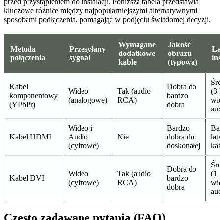
przed przystąpieniem do instalacji. Poniższa tabela przedstawia
kluczowe różnice między najpopularniejszymi alternatywnymi
sposobami podłączenia, pomagając w podjęciu świadomej decyzji.
Wymagane
Jakość
Metoda
Przesyłany
Ła
dodatkowe
obrazu
połączenia
sygnał
in
kable
(typowa)
Śr
Kabel
Dobra do
Wideo
Tak (audio
(3
komponentowy
bardzo
(analogowe)
RCA)
wi
(YPbPr)
dobra
au
Wideo i
Bardzo
Ba
Kabel HDMI
Audio
Nie
dobra do
ła
(cyfrowe)
doskonałej
ka
Śr
Dobra do
Wideo
Tak (audio
(1
Kabel DVI
bardzo
(cyfrowe)
RCA)
wi
dobra
au
Często zadawane pytania (FAQ)