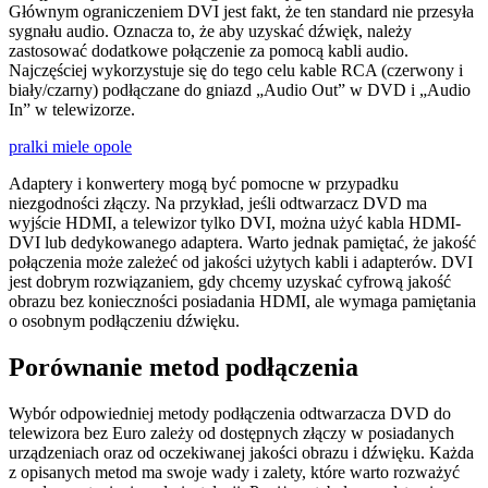
Głównym ograniczeniem DVI jest fakt, że ten standard nie przesyła
sygnału audio. Oznacza to, że aby uzyskać dźwięk, należy
zastosować dodatkowe połączenie za pomocą kabli audio.
Najczęściej wykorzystuje się do tego celu kable RCA (czerwony i
biały/czarny) podłączane do gniazd „Audio Out” w DVD i „Audio
In” w telewizorze.
pralki miele opole
Adaptery i konwertery mogą być pomocne w przypadku
niezgodności złączy. Na przykład, jeśli odtwarzacz DVD ma
wyjście HDMI, a telewizor tylko DVI, można użyć kabla HDMI-
DVI lub dedykowanego adaptera. Warto jednak pamiętać, że jakość
połączenia może zależeć od jakości użytych kabli i adapterów. DVI
jest dobrym rozwiązaniem, gdy chcemy uzyskać cyfrową jakość
obrazu bez konieczności posiadania HDMI, ale wymaga pamiętania
o osobnym podłączeniu dźwięku.
Porównanie metod podłączenia
Wybór odpowiedniej metody podłączenia odtwarzacza DVD do
telewizora bez Euro zależy od dostępnych złączy w posiadanych
urządzeniach oraz od oczekiwanej jakości obrazu i dźwięku. Każda
z opisanych metod ma swoje wady i zalety, które warto rozważyć